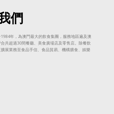
我們
1984年，為澳門最大的飲食集團，服務地區遍及澳
合共超過30間餐廳、美食廣場店及零售店。除餐飲
更擴展業務至食品手信、食品貿易、機構膳食、娛樂
。