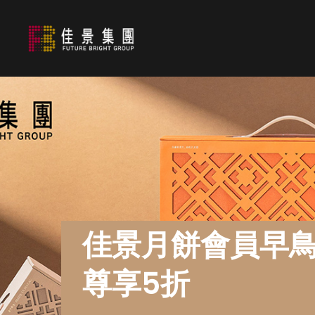
佳景月餅會員早
尊享5折