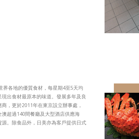
世界各地的優質食材，每星期4至5天均
呈現出食材最原本的味道。發展多年及良
商，更於2011年在東京設立辦事處，
澳超過140間餐廳及大型酒店供應海
貨源。除食品外，日美亦為客戶提供日式