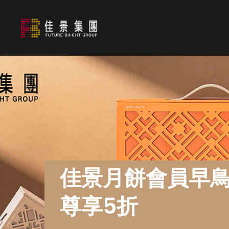
佳景月餅會員早
尊享5折