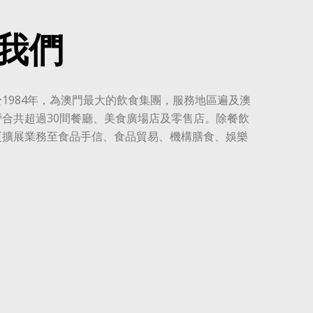
我們
1984年，為澳門最大的飲食集團，服務地區遍及澳
合共超過30間餐廳、美食廣場店及零售店。除餐飲
更擴展業務至食品手信、食品貿易、機構膳食、娛樂
。