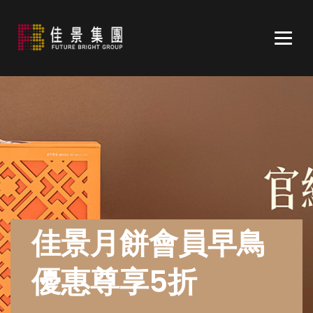
Togg
navig
佳景月餅會員早鳥
優惠尊享5折