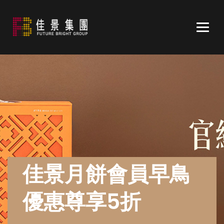
Togg
navig
佳景月餅會員早鳥
優惠尊享5折